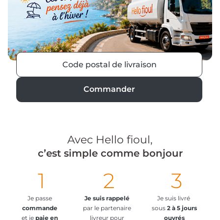
Avec Hello fioul,
c’est simple comme bonjour
1
2
3
Je passe
Je suis rappelé
Je suis livré
commande
par le partenaire
sous
2 à 5 jours
et je
paie en
livreur pour
ouvrés