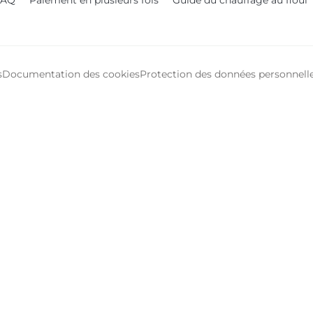
FAQ
Paiement en plusieurs fois
Guide du chauffage au fioul
s
Documentation des cookies
Protection des données personnell