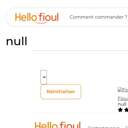
Panneau de gestion des cookies
Comment commander ?
null
Réinitialiser
Fiou
null
5 ou