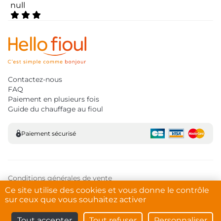
null
3,4 out of 5 Customer Rating
Contactez-nous
FAQ
Paiement en plusieurs fois
Guide du chauffage au fioul
Paiement sécurisé
Conditions générales de vente
Mentions légales
Ce site utilise des cookies et vous donne le contrôle
Documentation des cookies
sur ceux que vous souhaitez activer
Protection des données personnelles
Conditions générales d'utilisation
Tout accepter
Tout refuser
Personnaliser