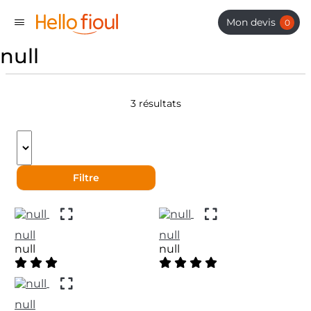
Panneau de gestion des cookies
Mon devis
0
null
3 résultats
Filtre
null
null
null
null
3,6 out of 5 Customer Rating
4 out of 5 Customer Rating
null